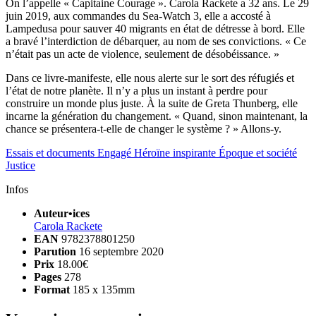
On l’appelle « Capitaine Courage ». Carola Rackete a 32 ans. Le 29
juin 2019, aux commandes du Sea-Watch 3, elle a accosté à
Lampedusa pour sauver 40 migrants en état de détresse à bord. Elle
a bravé l’interdiction de débarquer, au nom de ses convictions. « Ce
n’était pas un acte de violence, seulement de désobéissance. »
Dans ce livre-manifeste, elle nous alerte sur le sort des réfugiés et
l’état de notre planète. Il n’y a plus un instant à perdre pour
construire un monde plus juste. À la suite de Greta Thunberg, elle
incarne la génération du changement. « Quand, sinon maintenant, la
chance se présentera-t-elle de changer le système ? » Allons-y.
Essais et documents
Engagé
Héroïne inspirante
Époque et société
Justice
Infos
Auteur•ices
Carola Rackete
EAN
9782378801250
Parution
16 septembre 2020
Prix
18.00€
Pages
278
Format
185 x 135mm